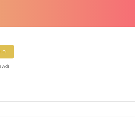
t Ol
ı Adı