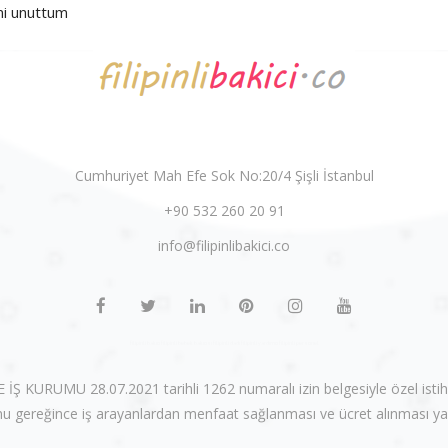
mi unuttum
Cumhuriyet Mah Efe Sok No:20/4 Şişli İstanbul
+90 532 260 20 91
info@filipinlibakici.co
filipinli bakıcı filipinli bebek bakıcısı filipinli dadı filipinli yardımcı filipinli personel
KURUMU 28.07.2021 tarihli 1262 numaralı izin belgesiyle özel istihda
u gereğince iş arayanlardan menfaat sağlanması ve ücret alınması yas