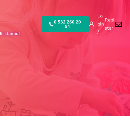
Lo
Regi
0 532 260 20
gin
91
ster
/
i İstanbul