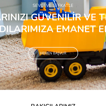
SEVGİ VE ŞEFKATLE
INIZI GÜVENİLİR VE 
DILARIMIZA EMANET E
HEMEN BAŞVUR