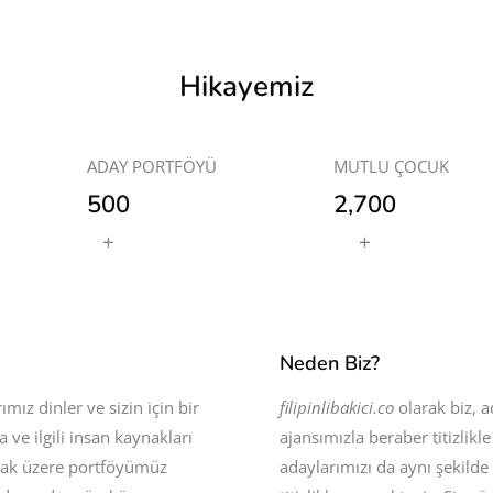
Hikayemiz
ADAY PORTFÖYÜ
MUTLU ÇOCUK
500
2,700
+
+
Neden Biz?
mız dinler ve sizin için bir
filipinlibakici.co
olarak biz, a
 ve ilgili insan kaynakları
ajansımızla beraber titizlikl
lmak üzere portföyümüz
adaylarımızı da aynı şekilde 