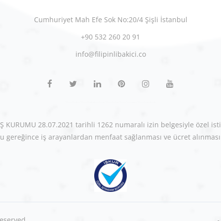
Cumhuriyet Mah Efe Sok No:20/4 Şişli İstanbul
+90 532 260 20 91
info@filipinlibakici.co
filipinli bakıcı filipinli bebek bakıcısı filipinli dadı filipinli yardımcı filipinli personel
KURUMU 28.07.2021 tarihli 1262 numaralı izin belgesiyle özel isti
u gereğince iş arayanlardan menfaat sağlanması ve ücret alınması 
Reserved