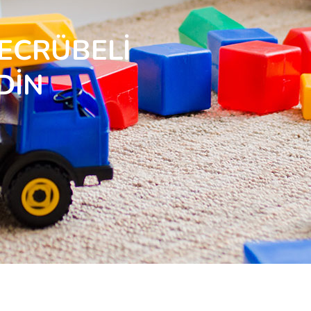
TECRÜBELİ
DİN