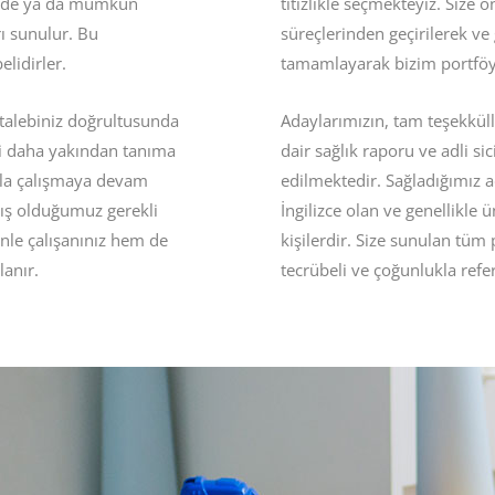
isinde ya da mümkün
titizlikle seçmekteyiz. Size 
rı sunulur. Bu
süreçlerinden geçirilerek ve 
elidirler.
tamamlayarak bizim portfö
 talebiniz doğrultusunda
Adaylarımızın, tam teşekküll
i daha yakından tanıma
dair sağlık raporu ve adli sic
ızla çalışmaya devam
edilmektedir. Sağladığımız a
ış olduğumuz gerekli
İngilizce olan ve genellikle
inle çalışanınız hem de
kişilerdir. Size sunulan tüm
lanır.
tecrübeli ve çoğunlukla refer