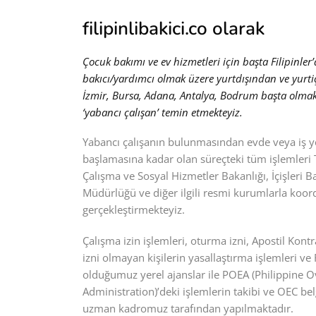
filipinlibakici.co olarak
Çocuk bakımı ve ev hizmetleri için başta Filipinler’
bakıcı/yardımcı olmak üzere yurtdışından ve yurti
İzmir, Bursa, Adana, Antalya, Bodrum başta olmak 
‘yabancı çalışan’ temin etmekteyiz.
Yabancı çalışanın bulunmasından evde veya iş y
başlamasına kadar olan süreçteki tüm işlemleri T.
Çalışma ve Sosyal Hizmetler Bakanlığı, İçişleri B
Müdürlüğü ve diğer ilgili resmi kurumlarla koord
gerçekleştirmekteyiz.
Çalışma izin işlemleri, oturma izni, Apostil Kontr
izni olmayan kişilerin yasallaştırma işlemleri ve 
olduğumuz yerel ajanslar ile POEA (Philippine
Administration)’deki işlemlerin takibi ve OEC bel
uzman kadromuz tarafından yapılmaktadır.